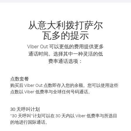
从意大利拨打萨尔
瓦多的提示
Viber Out 可以更低的费用提供更多
通话时间。选择其中一种灵活的低
费率通话选项：
点数套餐
购买后 Viber Out 点数即存入您的余额。您可以使用这些
点数以 Viber 低费率与全球任何号码通话。
30 天呼叫计划
“30 天呼叫”计划可以在 30 天内以 Viber 低费率与所选目
的地进行国际通话。