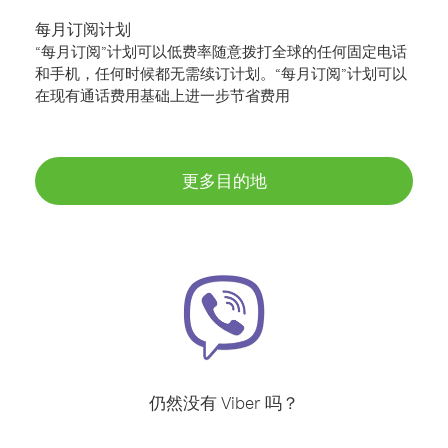
每月订阅计划
“每月订阅”计划可以低费率随意拨打全球的任何固定电话
和手机，任何时候都无需续订计划。“每月订阅”计划可以
在现有通话费用基础上进一步节省费用
更多目的地
仍然没有 Viber 吗？