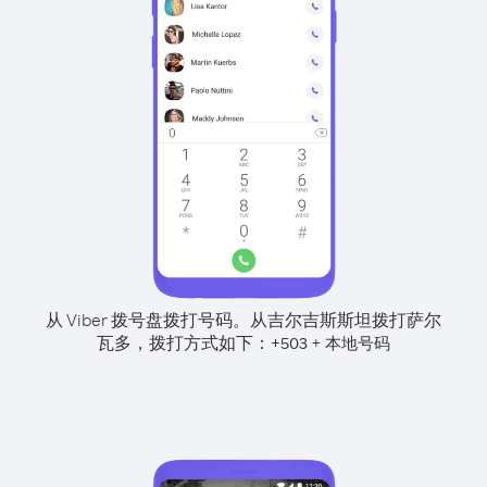
从 Viber 拨号盘拨打号码。
从吉尔吉斯斯坦拨打萨尔
瓦多，拨打方式如下：
+
+
503
本地号码