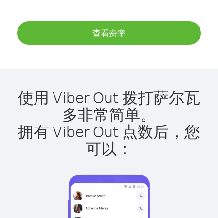
查看费率
使用 Viber Out 拨打萨尔瓦
多非常简单。
拥有 Viber Out 点数后，您
可以：