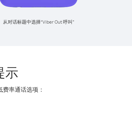
从对话标题中选择“Viber Out 呼叫”
提示
的低费率通话选项：