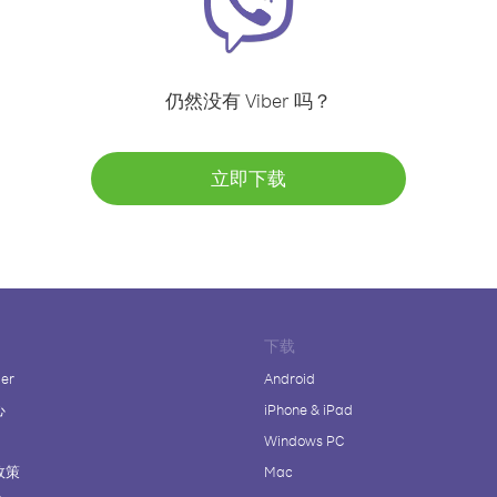
仍然没有 Viber 吗？
立即下载
下载
er
Android
心
iPhone & iPad
Windows PC
政策
Mac