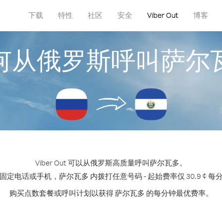
下载
特性
社区
安全
Viber Out
博客
何从俄罗斯呼叫萨尔
Viber Out 可以从俄罗斯高质量呼叫萨尔瓦多。
固定电话或手机，萨尔瓦多 内拨打任意号码 - 起始费率仅 30.9 ¢ 每
购买点数套餐或呼叫计划以获得 萨尔瓦多 的每分钟最优费率。