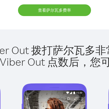
查看萨尔瓦多费率
ber Out 拨打萨尔瓦
Viber Out 点数后，