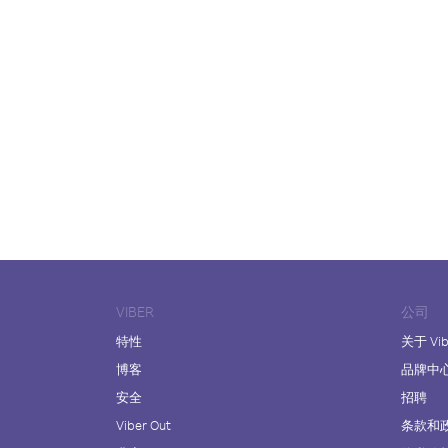
VIBER
公司
特性
关于 Vib
博客
品牌中
安全
招聘
Viber Out
条款和