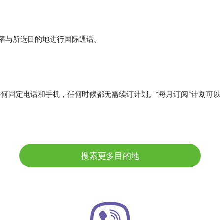
r 低费率与所选目的地进行国际通话。
任何固定电话和手机，任何时候都无需续订计划。“每月订阅”计划可
搜索更多目的地