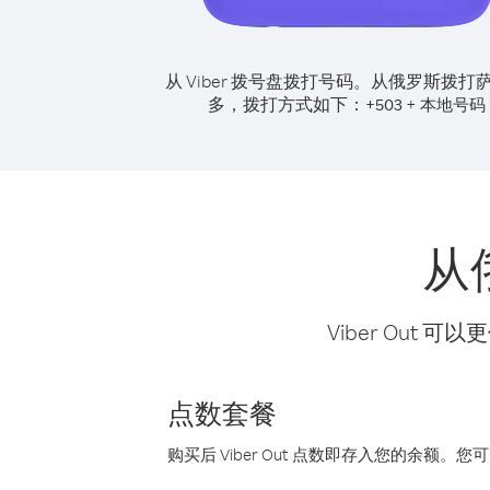
从 Viber 拨号盘拨打号码。
从俄罗斯拨打
多，拨打方式如下：
+
+
503
本地号码
从
Viber Ou
点数套餐
购买后 Viber Out 点数即存入您的余额。