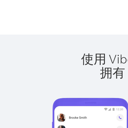
使用 Vi
拥有 