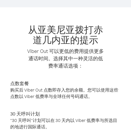
从亚美尼亚拨打赤
道几内亚的提示
Viber Out 可以更低的费用提供更多
通话时间。选择其中一种灵活的低
费率通话选项：
点数套餐
购买后 Viber Out 点数即存入您的余额。您可以使用这些
点数以 Viber 低费率与全球任何号码通话。
30 天呼叫计划
“30 天呼叫”计划可以在 30 天内以 Viber 低费率与所选目
的地进行国际通话。