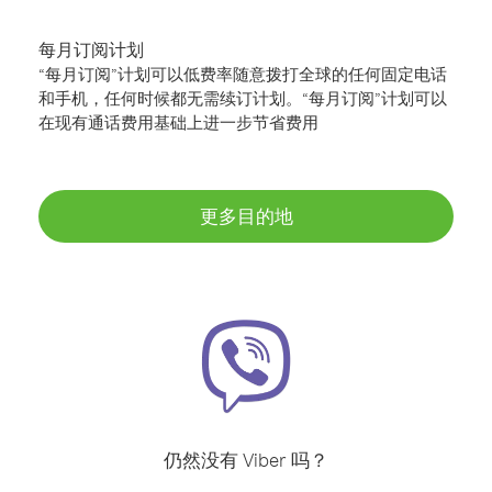
每月订阅计划
“每月订阅”计划可以低费率随意拨打全球的任何固定电话
和手机，任何时候都无需续订计划。“每月订阅”计划可以
在现有通话费用基础上进一步节省费用
更多目的地
仍然没有 Viber 吗？