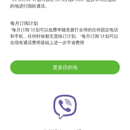
的地进行国际通话。
每月订阅计划
“每月订阅”计划可以低费率随意拨打全球的任何固定电话
和手机，任何时候都无需续订计划。“每月订阅”计划可以
在现有通话费用基础上进一步节省费用
更多目的地