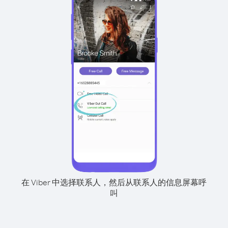
在 Viber 中选择联系人，然后从联系人的信息屏幕呼
叫