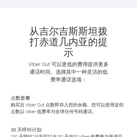
从吉尔吉斯斯坦拨
打赤道几内亚的提
示
Viber Out 可以更低的费用提供更多
通话时间。选择其中一种灵活的低
费率通话选项：
点数套餐
购买后 Viber Out 点数即存入您的余额。您可以使用这些
点数以 Viber 低费率与全球任何号码通话。
30 天呼叫计划
“30 天呼叫”计划可以在 30 天内以 Viber 低费率与所选目