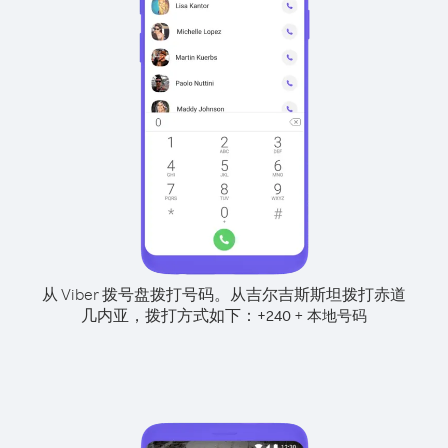
从 Viber 拨号盘拨打号码。
从吉尔吉斯斯坦拨打赤道
几内亚，拨打方式如下：
+
+
240
本地号码