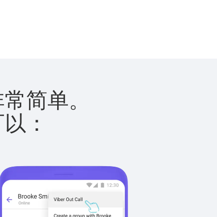
亚非常简单。
您可以：