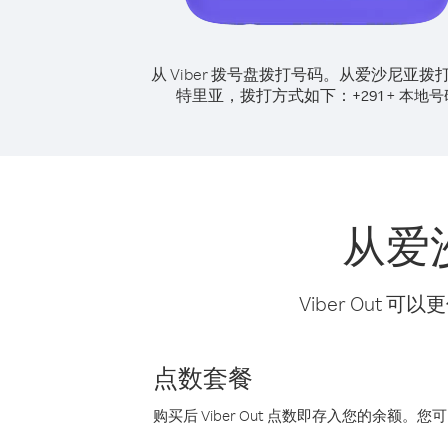
从 Viber 拨号盘拨打号码。
从爱沙尼亚拨
特里亚，拨打方式如下：
+
+
291
本地号
从爱
Viber Ou
点数套餐
购买后 Viber Out 点数即存入您的余额。