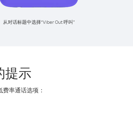
从对话标题中选择“Viber Out 呼叫”
的提示
的低费率通话选项：