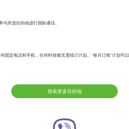
r 低费率与所选目的地进行国际通话。
任何固定电话和手机，任何时候都无需续订计划。“每月订阅”计划可
搜索更多目的地