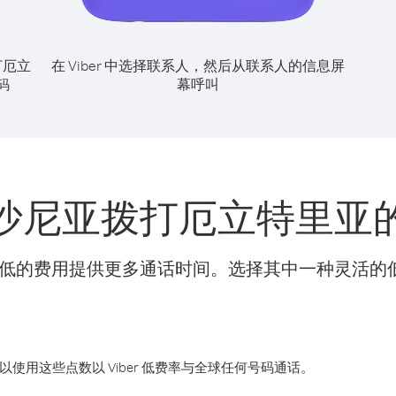
打厄立
在 Viber 中选择联系人，然后从联系人的信息屏
幕呼叫
码
沙尼亚拨打厄立特里亚
t 可以更低的费用提供更多通话时间。选择其中一种灵活
您可以使用这些点数以 Viber 低费率与全球任何号码通话。