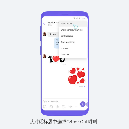
从对话标题中选择“Viber Out 呼叫”