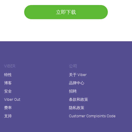
立即下载
VIBER
公司
特性
关于 Viber
博客
品牌中心
安全
招聘
Viber Out
条款和政策
费率
隐私政策
支持
Customer Complaints Code