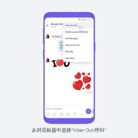
从对话标题中选择“Viber Out 呼叫”