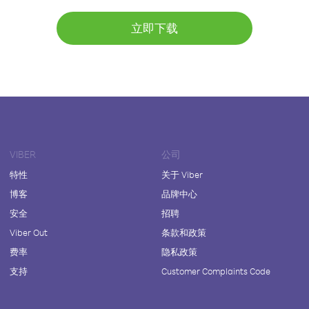
立即下载
VIBER
公司
特性
关于 Viber
博客
品牌中心
安全
招聘
Viber Out
条款和政策
费率
隐私政策
支持
Customer Complaints Code