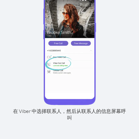
在 Viber 中选择联系人，然后从联系人的信息屏幕呼
叫