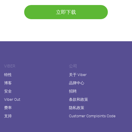
立即下载
VIBER
公司
特性
关于 Viber
博客
品牌中心
安全
招聘
Viber Out
条款和政策
费率
隐私政策
支持
Customer Complaints Code