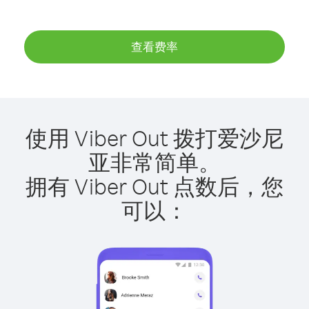
查看费率
使用 Viber Out 拨打爱沙尼
亚非常简单。
拥有 Viber Out 点数后，您
可以：