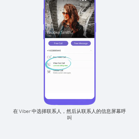
在 Viber 中选择联系人，然后从联系人的信息屏幕呼
叫