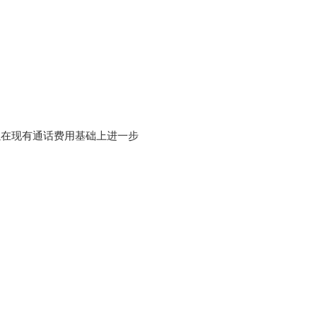
以在现有通话费用基础上进一步