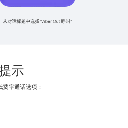
从对话标题中选择“Viber Out 呼叫”
提示
的低费率通话选项：