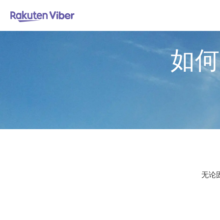
如何
无论固