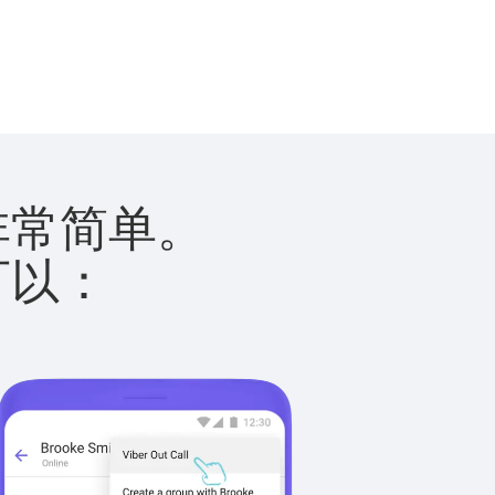
亚非常简单。
您可以：