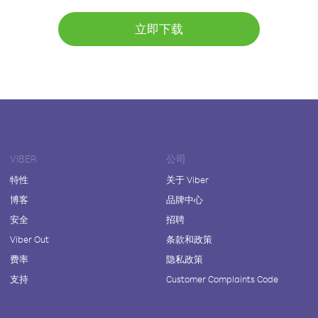
立即下载
VIBER
公司
特性
关于 Viber
博客
品牌中心
安全
招聘
Viber Out
条款和政策
费率
隐私政策
支持
Customer Complaints Code