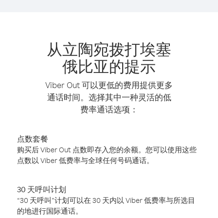
从立陶宛拨打埃塞
俄比亚的提示
Viber Out 可以更低的费用提供更多
通话时间。选择其中一种灵活的低
费率通话选项：
点数套餐
购买后 Viber Out 点数即存入您的余额。您可以使用这些
点数以 Viber 低费率与全球任何号码通话。
30 天呼叫计划
“30 天呼叫”计划可以在 30 天内以 Viber 低费率与所选目
的地进行国际通话。