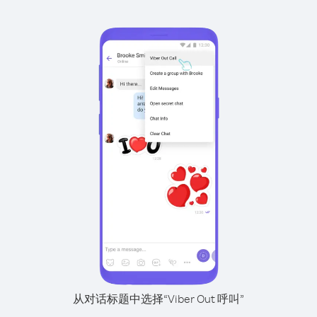
从对话标题中选择“Viber Out 呼叫”