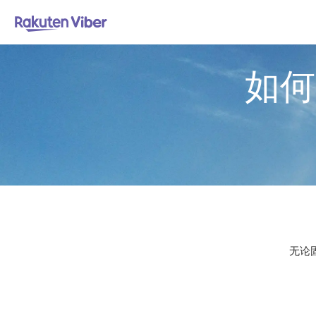
如何
无论固