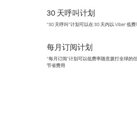
30 天呼叫计划
“30 天呼叫”计划可以在 30 天内以 Vibe
每月订阅计划
“每月订阅”计划可以低费率随意拨打全球的
节省费用