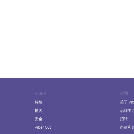
VIBER
公司
特性
关于 Vib
博客
品牌中
安全
招聘
Viber Out
条款和