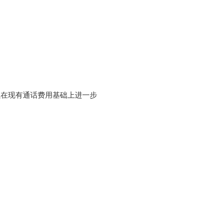
以在现有通话费用基础上进一步