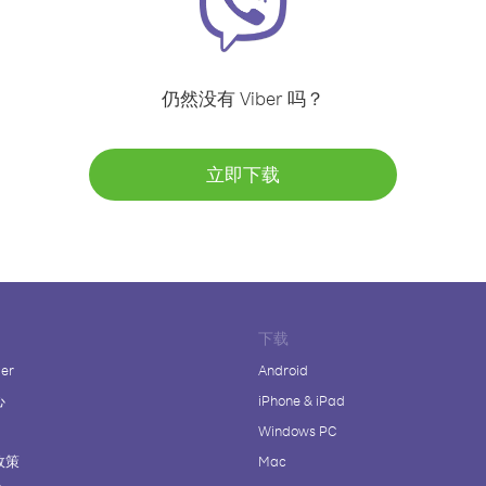
仍然没有 Viber 吗？
立即下载
下载
er
Android
心
iPhone & iPad
Windows PC
政策
Mac