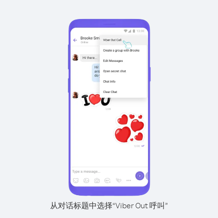
从对话标题中选择“Viber Out 呼叫”