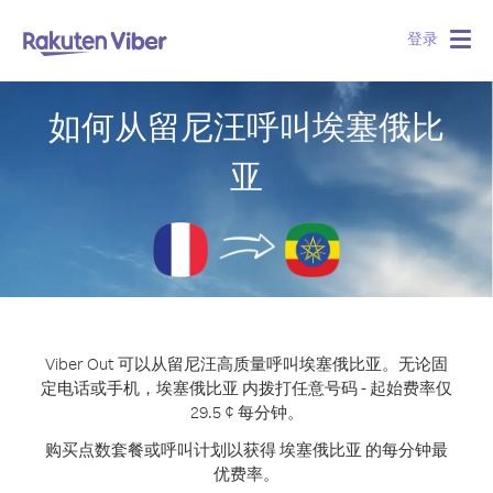
登录
Togg
navig
如何从留尼汪呼叫埃塞俄比
亚
Viber Out 可以从留尼汪高质量呼叫埃塞俄比亚。
无论固
定电话或手机，埃塞俄比亚 内拨打任意号码 - 起始费率仅
29.5 ¢ 每分钟。
购买点数套餐或呼叫计划以获得 埃塞俄比亚 的每分钟最
优费率。