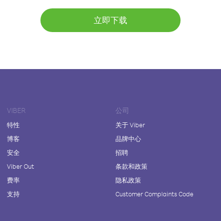
立即下载
VIBER
公司
特性
关于 Viber
博客
品牌中心
安全
招聘
Viber Out
条款和政策
费率
隐私政策
支持
Customer Complaints Code