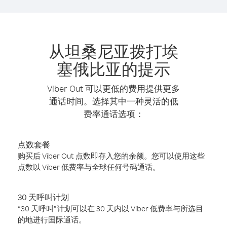
从坦桑尼亚拨打埃
塞俄比亚的提示
Viber Out 可以更低的费用提供更多
通话时间。选择其中一种灵活的低
费率通话选项：
点数套餐
购买后 Viber Out 点数即存入您的余额。您可以使用这些
点数以 Viber 低费率与全球任何号码通话。
30 天呼叫计划
“30 天呼叫”计划可以在 30 天内以 Viber 低费率与所选目
的地进行国际通话。