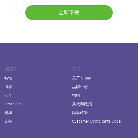
立即下载
VIBER
公司
特性
关于 Viber
博客
品牌中心
安全
招聘
Viber Out
条款和政策
费率
隐私政策
支持
Customer Complaints Code