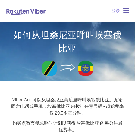
登录
Togg
navig
如何从坦桑尼亚呼叫埃塞俄
比亚
Viber Out 可以从坦桑尼亚高质量呼叫埃塞俄比亚。
无论
固定电话或手机，埃塞俄比亚 内拨打任意号码 - 起始费率
仅 29.5 ¢ 每分钟。
购买点数套餐或呼叫计划以获得 埃塞俄比亚 的每分钟最
优费率。