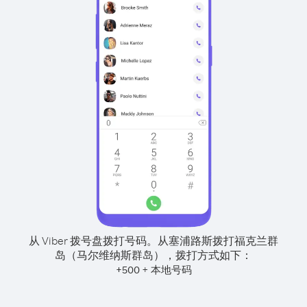
从 Viber 拨号盘拨打号码。
从塞浦路斯拨打福克兰群
岛（马尔维纳斯群岛），拨打方式如下：
+
+
500
本地号码