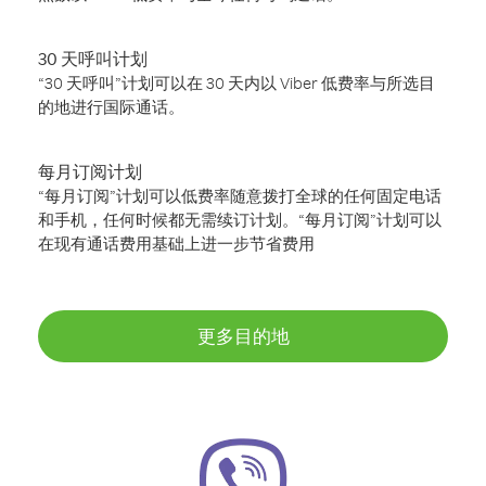
30 天呼叫计划
“30 天呼叫”计划可以在 30 天内以 Viber 低费率与所选目
的地进行国际通话。
每月订阅计划
“每月订阅”计划可以低费率随意拨打全球的任何固定电话
和手机，任何时候都无需续订计划。“每月订阅”计划可以
在现有通话费用基础上进一步节省费用
更多目的地