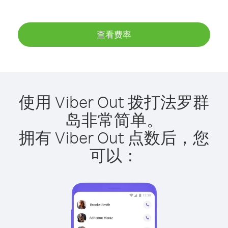
查看费率
使用 Viber Out 拨打法罗群
岛非常简单。
拥有 Viber Out 点数后，您
可以：