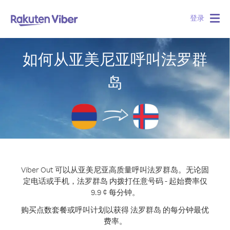
登录
Togg
navig
如何从亚美尼亚呼叫法罗群
岛
Viber Out 可以从亚美尼亚高质量呼叫法罗群岛。
无论固
定电话或手机，法罗群岛 内拨打任意号码 - 起始费率仅
9.9 ¢ 每分钟。
购买点数套餐或呼叫计划以获得 法罗群岛 的每分钟最优
费率。