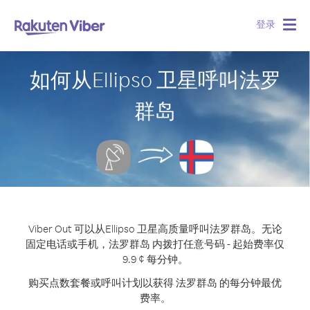
登录
Togg
navig
如何从Ellipso 卫星呼叫法罗
群岛
Viber Out 可以从Ellipso 卫星高质量呼叫法罗群岛。
无论
固定电话或手机，法罗群岛 内拨打任意号码 - 起始费率仅
9.9 ¢ 每分钟。
购买点数套餐或呼叫计划以获得 法罗群岛 的每分钟最优
费率。