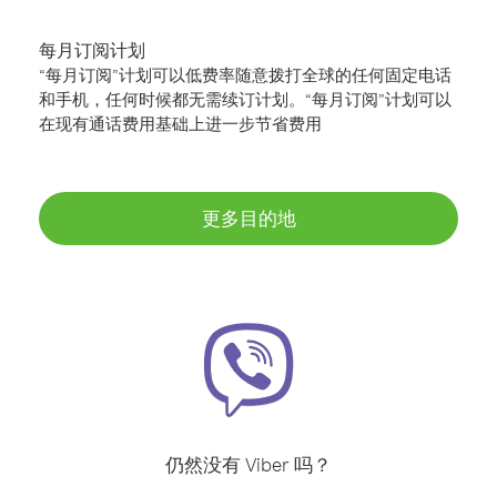
每月订阅计划
“每月订阅”计划可以低费率随意拨打全球的任何固定电话
和手机，任何时候都无需续订计划。“每月订阅”计划可以
在现有通话费用基础上进一步节省费用
更多目的地
仍然没有 Viber 吗？