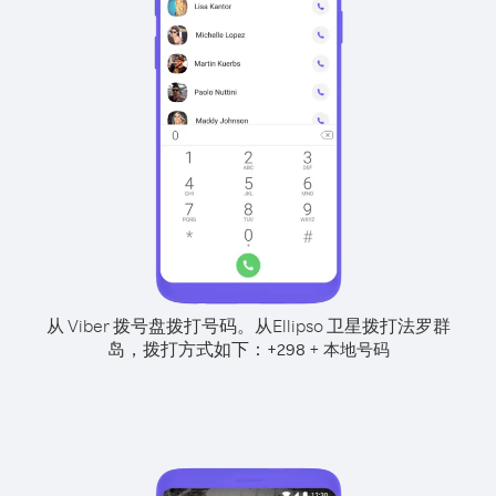
从 Viber 拨号盘拨打号码。
从Ellipso 卫星拨打法罗群
岛，拨打方式如下：
+
+
298
本地号码