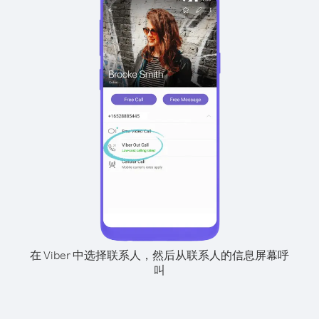
在 Viber 中选择联系人，然后从联系人的信息屏幕呼
叫