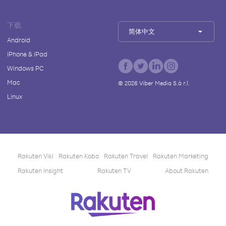
下载
简体中文
Android
iPhone & iPad
Windows PC
Mac
©
2026
Viber Media S.à r.l.
Linux
Rakuten Viki
Rakuten Kobo
Rakuten Travel
Rakuten Marketing
Rakuten Insight
Rakuten TV
About Rakuten