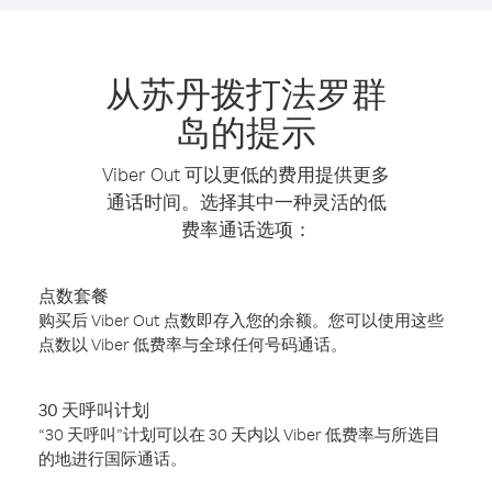
从苏丹拨打法罗群
岛的提示
Viber Out 可以更低的费用提供更多
通话时间。选择其中一种灵活的低
费率通话选项：
点数套餐
购买后 Viber Out 点数即存入您的余额。您可以使用这些
点数以 Viber 低费率与全球任何号码通话。
30 天呼叫计划
“30 天呼叫”计划可以在 30 天内以 Viber 低费率与所选目
的地进行国际通话。