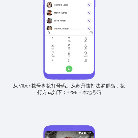
从 Viber 拨号盘拨打号码。
从苏丹拨打法罗群岛，拨
打方式如下：
+
+
298
本地号码