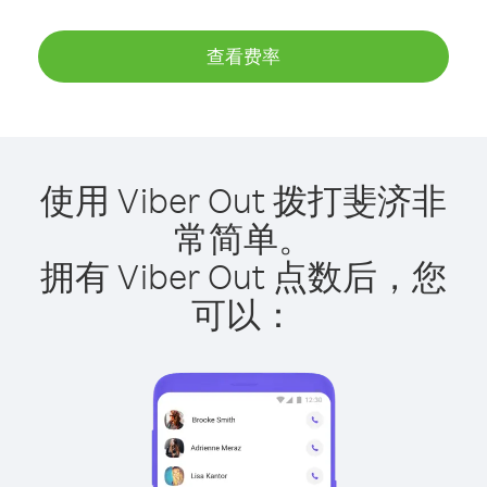
查看费率
使用 Viber Out 拨打斐济非
常简单。
拥有 Viber Out 点数后，您
可以：