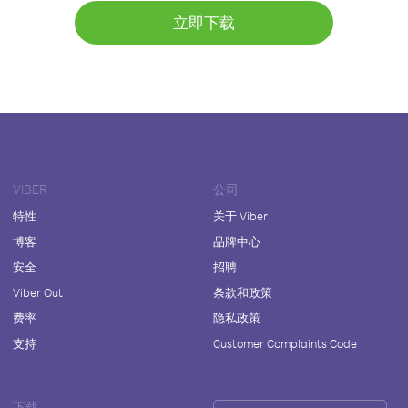
立即下载
VIBER
公司
特性
关于 Viber
博客
品牌中心
安全
招聘
Viber Out
条款和政策
费率
隐私政策
支持
Customer Complaints Code
下载