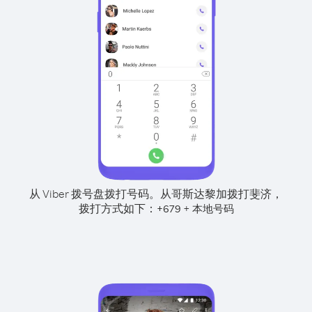
从 Viber 拨号盘拨打号码。
从哥斯达黎加拨打斐济，
拨打方式如下：
+
+
679
本地号码