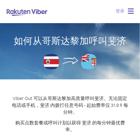
登录
Togg
navig
如何从哥斯达黎加呼叫斐济
Viber Out 可以从哥斯达黎加高质量呼叫斐济。
无论固定
电话或手机，斐济 内拨打任意号码 - 起始费率仅 31.9 ¢ 每
分钟。
购买点数套餐或呼叫计划以获得 斐济 的每分钟最优费
率。