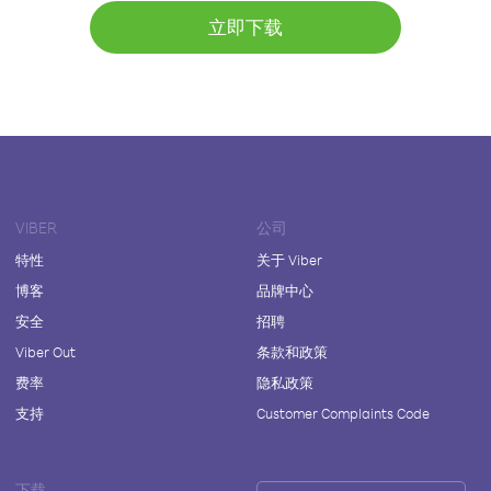
立即下载
VIBER
公司
特性
关于 Viber
博客
品牌中心
安全
招聘
Viber Out
条款和政策
费率
隐私政策
支持
Customer Complaints Code
下载