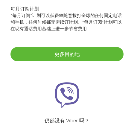
每月订阅计划
“每月订阅”计划可以低费率随意拨打全球的任何固定电话
和手机，任何时候都无需续订计划。“每月订阅”计划可以
在现有通话费用基础上进一步节省费用
更多目的地
仍然没有 Viber 吗？