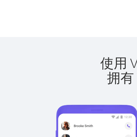
使用 
拥有 