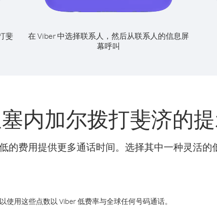
打斐
在 Viber 中选择联系人，然后从联系人的信息屏
幕呼叫
从塞内加尔拨打斐济的提
t 可以更低的费用提供更多通话时间。选择其中一种灵活
您可以使用这些点数以 Viber 低费率与全球任何号码通话。