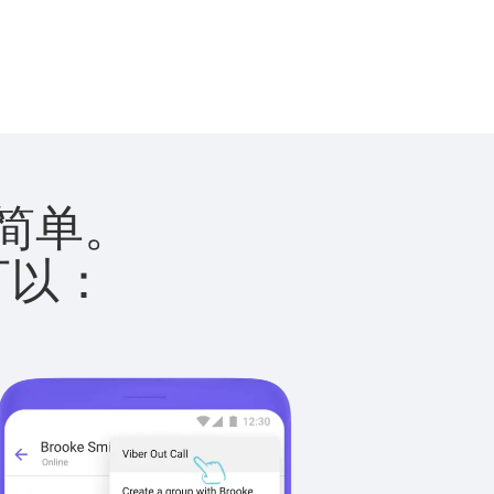
常简单。
您可以：