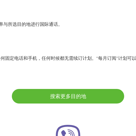
r 低费率与所选目的地进行国际通话。
任何固定电话和手机，任何时候都无需续订计划。“每月订阅”计划可
搜索更多目的地