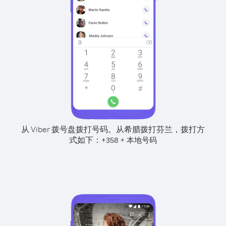
从 Viber 拨号盘拨打号码。
从希腊拨打芬兰，拨打方
式如下：
+
+
358
本地号码