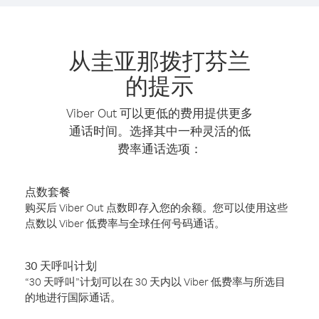
从圭亚那拨打芬兰
的提示
Viber Out 可以更低的费用提供更多
通话时间。选择其中一种灵活的低
费率通话选项：
点数套餐
购买后 Viber Out 点数即存入您的余额。您可以使用这些
点数以 Viber 低费率与全球任何号码通话。
30 天呼叫计划
“30 天呼叫”计划可以在 30 天内以 Viber 低费率与所选目
的地进行国际通话。