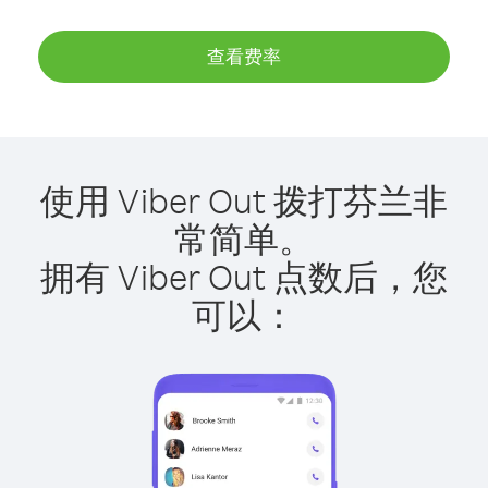
查看费率
使用 Viber Out 拨打芬兰非
常简单。
拥有 Viber Out 点数后，您
可以：