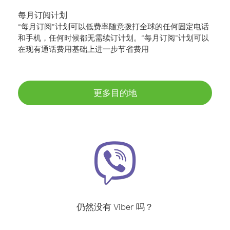
每月订阅计划
“每月订阅”计划可以低费率随意拨打全球的任何固定电话
和手机，任何时候都无需续订计划。“每月订阅”计划可以
在现有通话费用基础上进一步节省费用
更多目的地
仍然没有 Viber 吗？