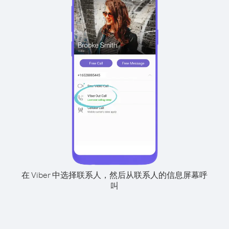
在 Viber 中选择联系人，然后从联系人的信息屏幕呼
叫