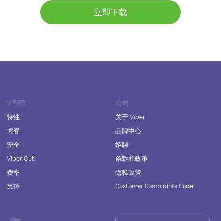
立即下载
VIBER
公司
特性
关于 Viber
博客
品牌中心
安全
招聘
Viber Out
条款和政策
费率
隐私政策
支持
Customer Complaints Code
下载