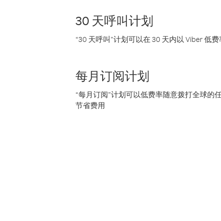
30 天呼叫计划
“30 天呼叫”计划可以在 30 天内以 Vibe
每月订阅计划
“每月订阅”计划可以低费率随意拨打全球的
节省费用