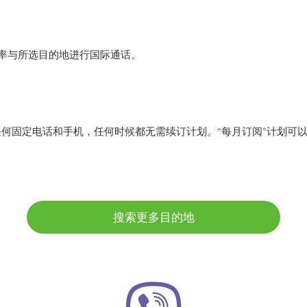
r 低费率与所选目的地进行国际通话。
任何固定电话和手机，任何时候都无需续订计划。“每月订阅”计划可
搜索更多目的地