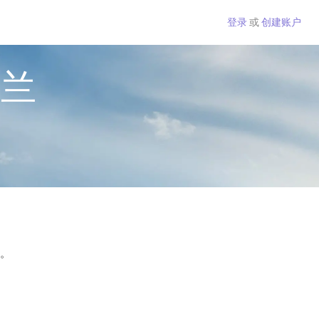
登录
或
创建账户
芬兰
钟。