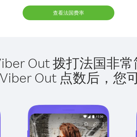
查看法国费率
Viber Out 拨打法国非
Viber Out 点数后，