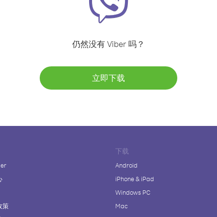
仍然没有 Viber 吗？
立即下载
下载
er
Android
心
iPhone & iPad
Windows PC
政策
Mac