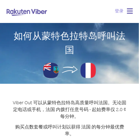
登录
Togg
navig
如何从蒙特色拉特岛呼叫法
国
Viber Out 可以从蒙特色拉特岛高质量呼叫法国。
无论固
定电话或手机，法国 内拨打任意号码 - 起始费率仅 2.0 ¢
每分钟。
购买点数套餐或呼叫计划以获得 法国 的每分钟最优费
率。