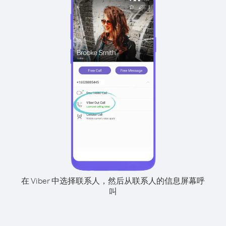
在 Viber 中选择联系人，然后从联系人的信息屏幕呼
叫