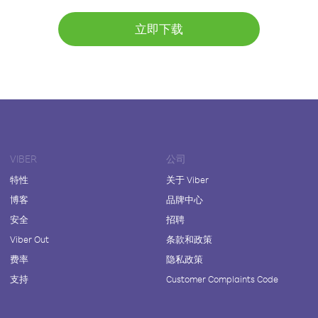
立即下载
VIBER
公司
特性
关于 Viber
博客
品牌中心
安全
招聘
Viber Out
条款和政策
费率
隐私政策
支持
Customer Complaints Code