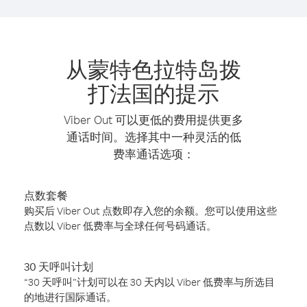
从蒙特色拉特岛拨
打法国的提示
Viber Out 可以更低的费用提供更多
通话时间。选择其中一种灵活的低
费率通话选项：
点数套餐
购买后 Viber Out 点数即存入您的余额。您可以使用这些
点数以 Viber 低费率与全球任何号码通话。
30 天呼叫计划
“30 天呼叫”计划可以在 30 天内以 Viber 低费率与所选目
的地进行国际通话。