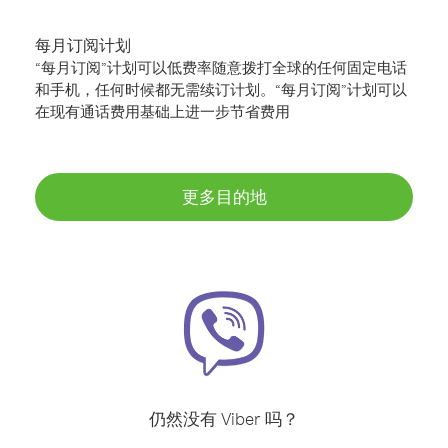
每月订阅计划
“每月订阅”计划可以低费率随意拨打全球的任何固定电话
和手机，任何时候都无需续订计划。“每月订阅”计划可以
在现有通话费用基础上进一步节省费用
更多目的地
仍然没有 Viber 吗？