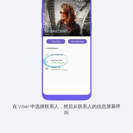
在 Viber 中选择联系人，然后从联系人的信息屏幕呼
叫