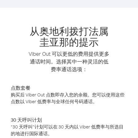
从奥地利拨打法属
圭亚那的提示
Viber Out 可以更低的费用提供更多
通话时间。选择其中一种灵活的低
费率通话选项：
点数套餐
购买后 Viber Out 点数即存入您的余额。您可以使用这些
点数以 Viber 低费率与全球任何号码通话。
30 天呼叫计划
“30 天呼叫”计划可以在 30 天内以 Viber 低费率与所选目
的地进行国际通话。