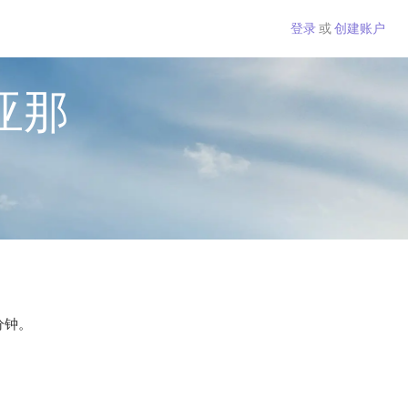
登录
或
创建账户
亚那
分钟。