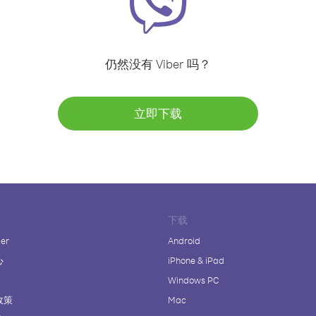
仍然没有 Viber 吗？
立即下载
下载
er
Android
心
iPhone & iPad
Windows PC
政策
Mac