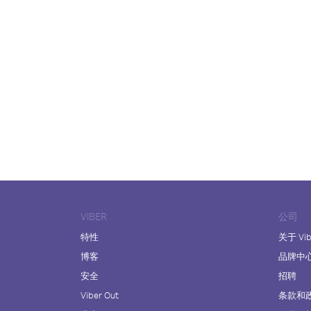
VIBER
公司
特性
关于 Vib
博客
品牌中
安全
招聘
Viber Out
条款和