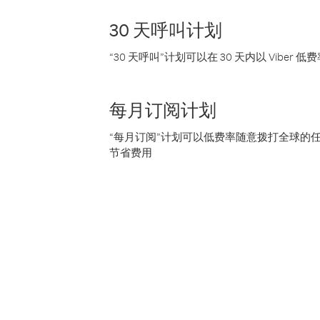
30 天呼叫计划
“30 天呼叫”计划可以在 30 天内以 Vibe
每月订阅计划
“每月订阅”计划可以低费率随意拨打全球的
节省费用