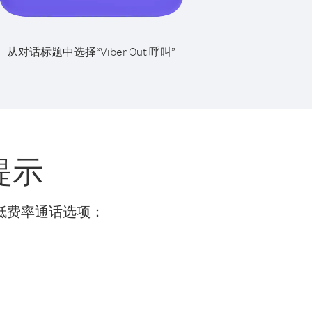
从对话标题中选择“Viber Out 呼叫”
提示
的低费率通话选项：