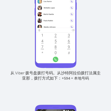
从 Viber 拨号盘拨打号码。
从沙特阿拉伯拨打法属圭
亚那，拨打方式如下：
+
+
594
本地号码