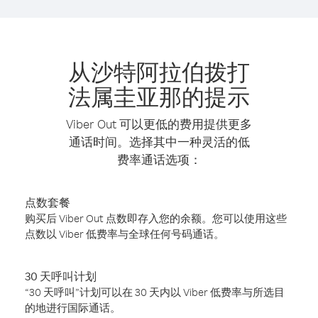
从沙特阿拉伯拨打
法属圭亚那的提示
Viber Out 可以更低的费用提供更多
通话时间。选择其中一种灵活的低
费率通话选项：
点数套餐
购买后 Viber Out 点数即存入您的余额。您可以使用这些
点数以 Viber 低费率与全球任何号码通话。
30 天呼叫计划
“30 天呼叫”计划可以在 30 天内以 Viber 低费率与所选目
的地进行国际通话。