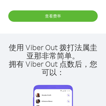
查看费率
使用 Viber Out 拨打法属圭
亚那非常简单。
拥有 Viber Out 点数后，您
可以：