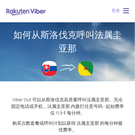
登录
Togg
navig
如何从斯洛伐克呼叫法属圭
亚那
Viber Out 可以从斯洛伐克高质量呼叫法属圭亚那。
无论
固定电话或手机，法属圭亚那 内拨打任意号码 - 起始费率
仅 11.9 ¢ 每分钟。
购买点数套餐或呼叫计划以获得 法属圭亚那 的每分钟最
优费率。