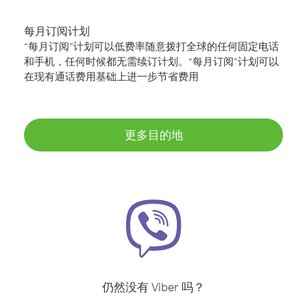
每月订阅计划
“每月订阅”计划可以低费率随意拨打全球的任何固定电话
和手机，任何时候都无需续订计划。“每月订阅”计划可以
在现有通话费用基础上进一步节省费用
更多目的地
仍然没有 Viber 吗？