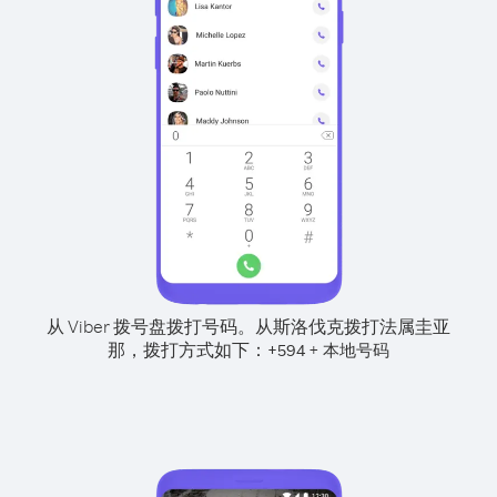
从 Viber 拨号盘拨打号码。
从斯洛伐克拨打法属圭亚
那，拨打方式如下：
+
+
594
本地号码