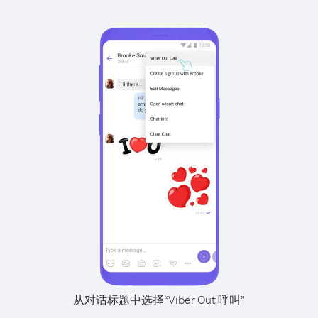
从对话标题中选择“Viber Out 呼叫”