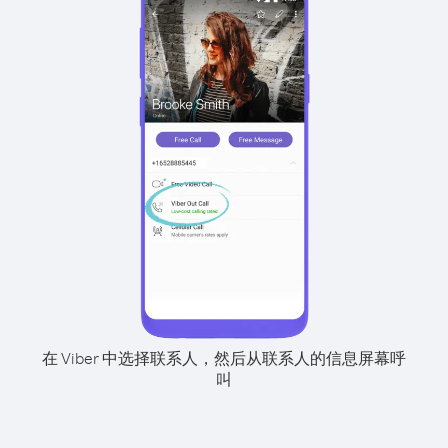
在 Viber 中选择联系人，然后从联系人的信息屏幕呼
叫