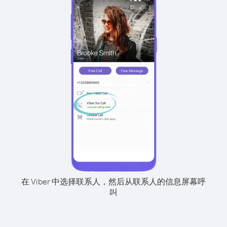
在 Viber 中选择联系人，然后从联系人的信息屏幕呼
叫