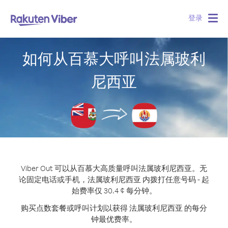
登录
Togg
navig
如何从百慕大呼叫法属玻利
尼西亚
Viber Out 可以从百慕大高质量呼叫法属玻利尼西亚。
无
论固定电话或手机，法属玻利尼西亚 内拨打任意号码 - 起
始费率仅 30.4 ¢ 每分钟。
购买点数套餐或呼叫计划以获得 法属玻利尼西亚 的每分
钟最优费率。