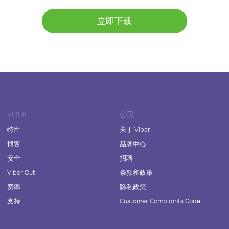
立即下载
VIBER
公司
特性
关于 Viber
博客
品牌中心
安全
招聘
Viber Out
条款和政策
费率
隐私政策
支持
Customer Complaints Code