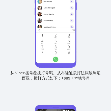
从 Viber 拨号盘拨打号码。
从布隆迪拨打法属玻利尼
西亚，拨打方式如下：
+
+
689
本地号码