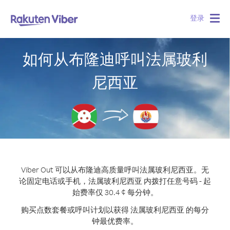
登录
Togg
navig
如何从布隆迪呼叫法属玻利
尼西亚
Viber Out 可以从布隆迪高质量呼叫法属玻利尼西亚。
无
论固定电话或手机，法属玻利尼西亚 内拨打任意号码 - 起
始费率仅 30.4 ¢ 每分钟。
购买点数套餐或呼叫计划以获得 法属玻利尼西亚 的每分
钟最优费率。