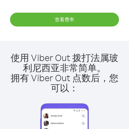
查看费率
使用 Viber Out 拨打法属玻
利尼西亚非常简单。
拥有 Viber Out 点数后，您
可以：