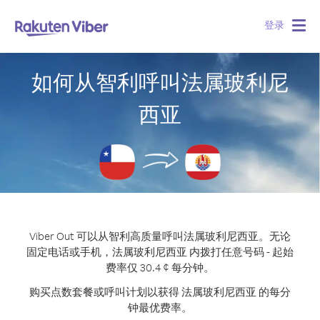
登录
Togg
navig
如何从智利呼叫法属玻利尼
西亚
Viber Out 可以从智利高质量呼叫法属玻利尼西亚。
无论
固定电话或手机，法属玻利尼西亚 内拨打任意号码 - 起始
费率仅 30.4 ¢ 每分钟。
购买点数套餐或呼叫计划以获得 法属玻利尼西亚 的每分
钟最优费率。