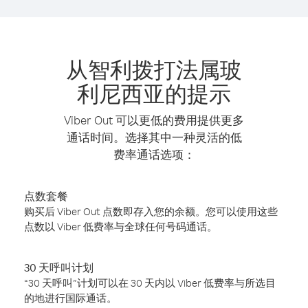
从智利拨打法属玻
利尼西亚的提示
Viber Out 可以更低的费用提供更多
通话时间。选择其中一种灵活的低
费率通话选项：
点数套餐
购买后 Viber Out 点数即存入您的余额。您可以使用这些
点数以 Viber 低费率与全球任何号码通话。
30 天呼叫计划
“30 天呼叫”计划可以在 30 天内以 Viber 低费率与所选目
的地进行国际通话。