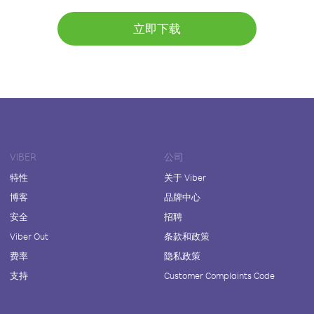
立即下载
VIBER
公司
特性
关于 Viber
博客
品牌中心
安全
招聘
Viber Out
条款和政策
费率
隐私政策
支持
Customer Complaints Code