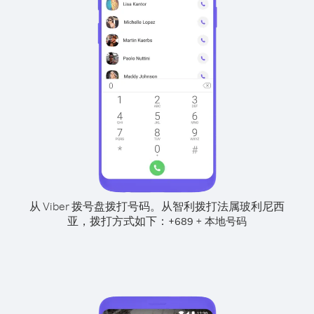
从 Viber 拨号盘拨打号码。
从智利拨打法属玻利尼西
亚，拨打方式如下：
+
+
689
本地号码