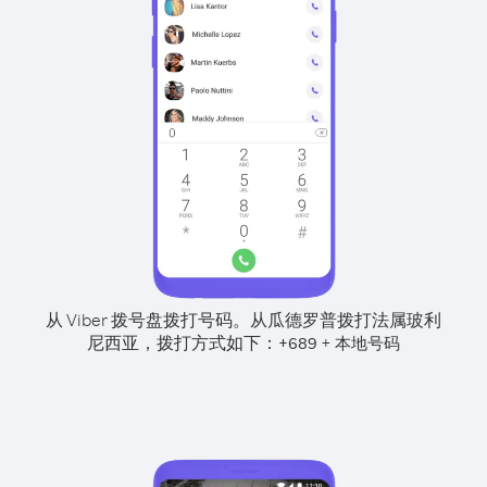
从 Viber 拨号盘拨打号码。
从瓜德罗普拨打法属玻利
尼西亚，拨打方式如下：
+
+
689
本地号码