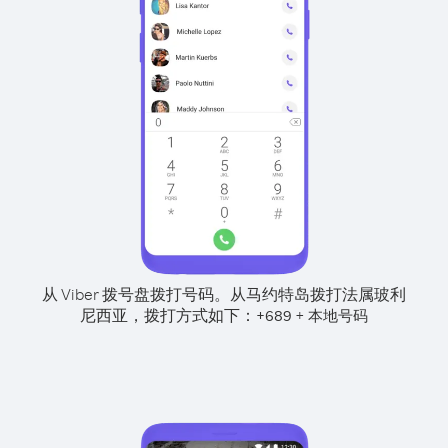
从 Viber 拨号盘拨打号码。
从马约特岛拨打法属玻利
尼西亚，拨打方式如下：
+
+
689
本地号码