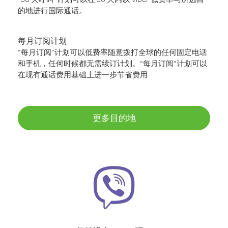
的地进行国际通话。
每月订阅计划
“每月订阅”计划可以低费率随意拨打全球的任何固定电话
和手机，任何时候都无需续订计划。“每月订阅”计划可以
在现有通话费用基础上进一步节省费用
更多目的地