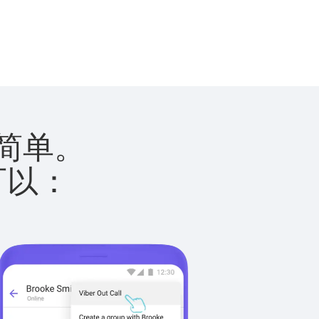
常简单。
您可以：