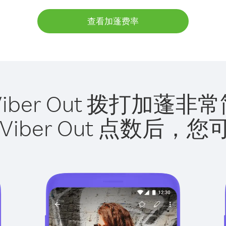
查看加蓬费率
Viber Out 拨打加蓬非
Viber Out 点数后，