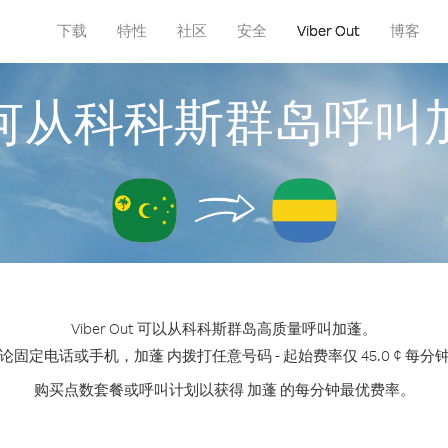
下载
特性
社区
安全
Viber Out
博客
何从科科斯群岛呼叫
Viber Out 可以从科科斯群岛高质量呼叫加蓬。
论固定电话或手机，加蓬 内拨打任意号码 - 起始费率仅 45.0 ¢ 每分
购买点数套餐或呼叫计划以获得 加蓬 的每分钟最优费率。