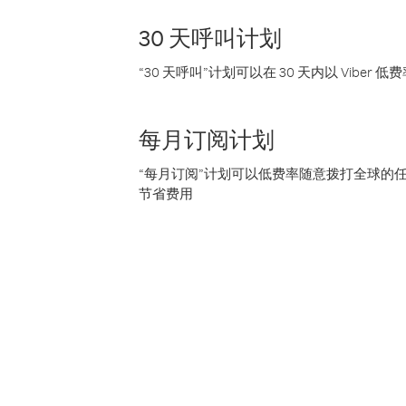
30 天呼叫计划
“30 天呼叫”计划可以在 30 天内以 Vibe
每月订阅计划
“每月订阅”计划可以低费率随意拨打全球的
节省费用