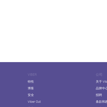
VIBER
公司
特性
关于 Vib
博客
品牌中
安全
招聘
Viber Out
条款和