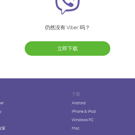
仍然没有 Viber 吗？
立即下载
下载
er
Android
心
iPhone & iPad
Windows PC
政策
Mac