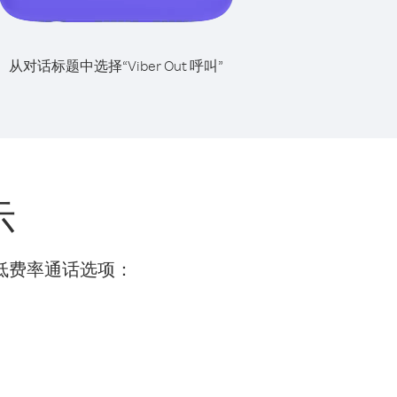
从对话标题中选择“Viber Out 呼叫”
示
的低费率通话选项：