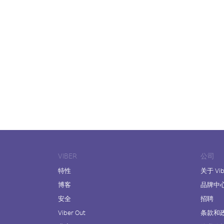
VIBER
公司
特性
关于 Vib
博客
品牌中
安全
招聘
Viber Out
条款和