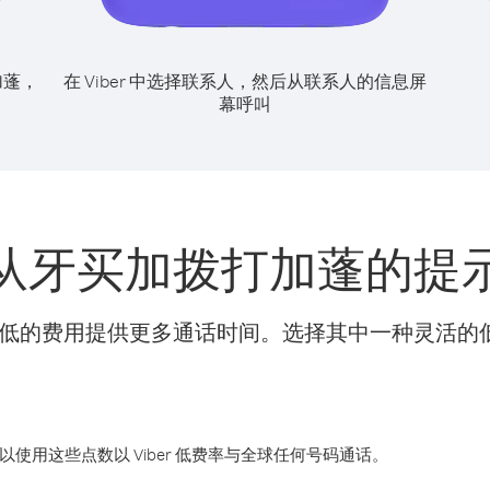
加蓬，
在 Viber 中选择联系人，然后从联系人的信息屏
幕呼叫
从牙买加拨打加蓬的提
t 可以更低的费用提供更多通话时间。选择其中一种灵活
您可以使用这些点数以 Viber 低费率与全球任何号码通话。