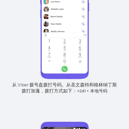
从 Viber 拨号盘拨打号码。
从圣文森特和格林纳丁斯
拨打加蓬，拨打方式如下：
+
+
241
本地号码