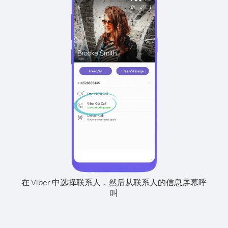
在 Viber 中选择联系人，然后从联系人的信息屏幕呼
叫