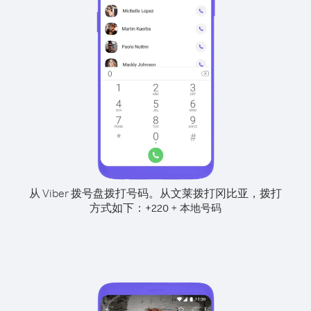
从 Viber 拨号盘拨打号码。
从文莱拨打冈比亚，拨打
方式如下：
+
+
220
本地号码