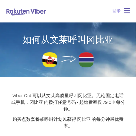
登录
Togg
navig
如何从文莱呼叫冈比亚
Viber Out 可以从文莱高质量呼叫冈比亚。
无论固定电话
或手机，冈比亚 内拨打任意号码 - 起始费率仅 79.0 ¢ 每分
钟。
购买点数套餐或呼叫计划以获得 冈比亚 的每分钟最优费
率。