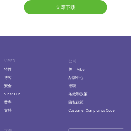
立即下载
VIBER
公司
特性
关于 Viber
博客
品牌中心
安全
招聘
Viber Out
条款和政策
费率
隐私政策
支持
Customer Complaints Code
下载