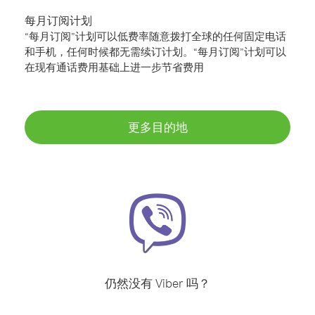
每月订阅计划
“每月订阅”计划可以低费率随意拨打全球的任何固定电话
和手机，任何时候都无需续订计划。“每月订阅”计划可以
在现有通话费用基础上进一步节省费用
更多目的地
仍然没有 Viber 吗？