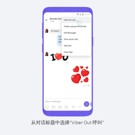
从对话标题中选择“Viber Out 呼叫”