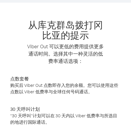
从库克群岛拨打冈
比亚的提示
Viber Out 可以更低的费用提供更多
通话时间。选择其中一种灵活的低
费率通话选项：
点数套餐
购买后 Viber Out 点数即存入您的余额。您可以使用这些
点数以 Viber 低费率与全球任何号码通话。
30 天呼叫计划
“30 天呼叫”计划可以在 30 天内以 Viber 低费率与所选目
的地进行国际通话。