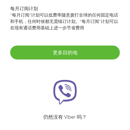
每月订阅计划
“每月订阅”计划可以低费率随意拨打全球的任何固定电话
和手机，任何时候都无需续订计划。“每月订阅”计划可以
在现有通话费用基础上进一步节省费用
更多目的地
仍然没有 Viber 吗？