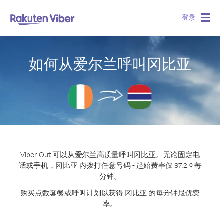
登录
Togg
navig
如何从爱尔兰呼叫冈比亚
Viber Out 可以从爱尔兰高质量呼叫冈比亚。
无论固定电
话或手机，冈比亚 内拨打任意号码 - 起始费率仅 97.2 ¢ 每
分钟。
购买点数套餐或呼叫计划以获得 冈比亚 的每分钟最优费
率。