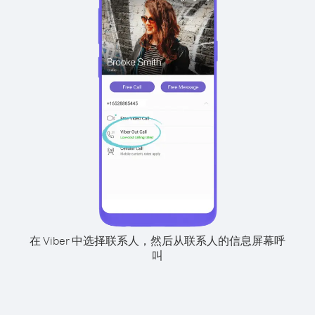
在 Viber 中选择联系人，然后从联系人的信息屏幕呼
叫