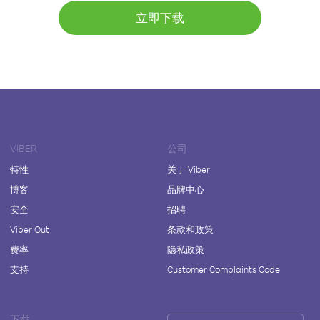
立即下载
VIBER
公司
特性
关于 Viber
博客
品牌中心
安全
招聘
Viber Out
条款和政策
费率
隐私政策
支持
Customer Complaints Code
下载