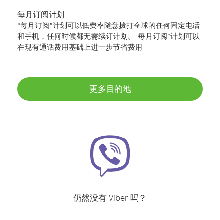
每月订阅计划
“每月订阅”计划可以低费率随意拨打全球的任何固定电话
和手机，任何时候都无需续订计划。“每月订阅”计划可以
在现有通话费用基础上进一步节省费用
更多目的地
仍然没有 Viber 吗？