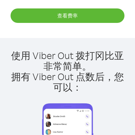
查看费率
使用 Viber Out 拨打冈比亚
非常简单。
拥有 Viber Out 点数后，您
可以：