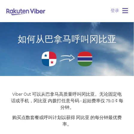
登录
Togg
navig
如何从巴拿马呼叫冈比亚
Viber Out 可以从巴拿马高质量呼叫冈比亚。
无论固定电
话或手机，冈比亚 内拨打任意号码 - 起始费率仅 79.0 ¢ 每
分钟。
购买点数套餐或呼叫计划以获得 冈比亚 的每分钟最优费
率。