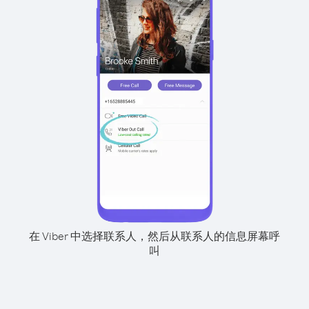
在 Viber 中选择联系人，然后从联系人的信息屏幕呼
叫