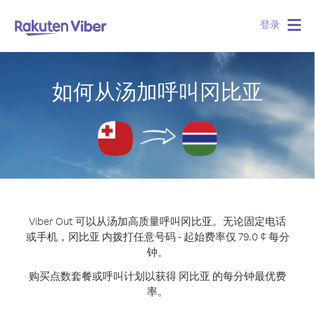
登录
Togg
navig
如何从汤加呼叫冈比亚
Viber Out 可以从汤加高质量呼叫冈比亚。
无论固定电话
或手机，冈比亚 内拨打任意号码 - 起始费率仅 79.0 ¢ 每分
钟。
购买点数套餐或呼叫计划以获得 冈比亚 的每分钟最优费
率。