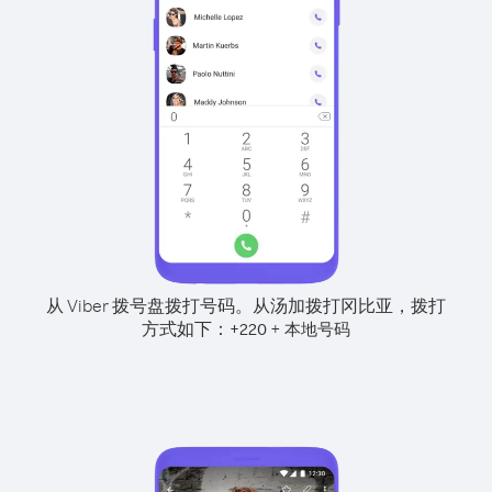
从 Viber 拨号盘拨打号码。
从汤加拨打冈比亚，拨打
方式如下：
+
+
220
本地号码