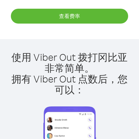
查看费率
使用 Viber Out 拨打冈比亚
非常简单。
拥有 Viber Out 点数后，您
可以：