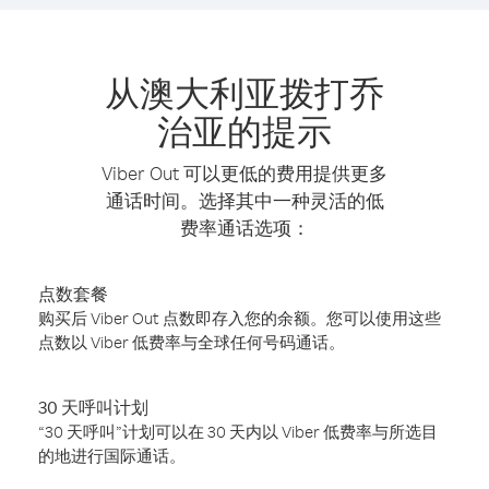
从澳大利亚拨打乔
治亚的提示
Viber Out 可以更低的费用提供更多
通话时间。选择其中一种灵活的低
费率通话选项：
点数套餐
购买后 Viber Out 点数即存入您的余额。您可以使用这些
点数以 Viber 低费率与全球任何号码通话。
30 天呼叫计划
“30 天呼叫”计划可以在 30 天内以 Viber 低费率与所选目
的地进行国际通话。