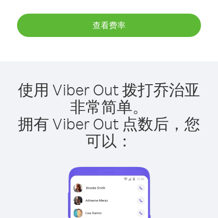
查看费率
使用 Viber Out 拨打乔治亚
非常简单。
拥有 Viber Out 点数后，您
可以：