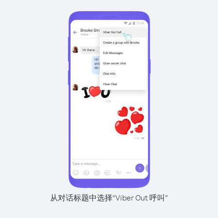
从对话标题中选择“Viber Out 呼叫”