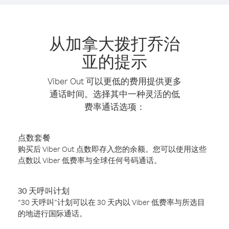
从加拿大拨打乔治
亚的提示
Viber Out 可以更低的费用提供更多
通话时间。选择其中一种灵活的低
费率通话选项：
点数套餐
购买后 Viber Out 点数即存入您的余额。您可以使用这些
点数以 Viber 低费率与全球任何号码通话。
30 天呼叫计划
“30 天呼叫”计划可以在 30 天内以 Viber 低费率与所选目
的地进行国际通话。