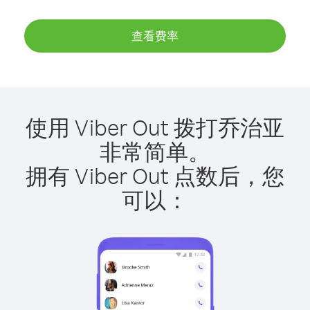
查看费率
使用 Viber Out 拨打乔治亚
非常简单。
拥有 Viber Out 点数后，您
可以：