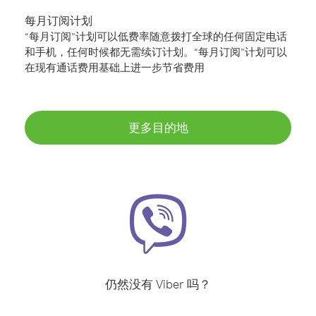
每月订阅计划
“每月订阅”计划可以低费率随意拨打全球的任何固定电话
和手机，任何时候都无需续订计划。“每月订阅”计划可以
在现有通话费用基础上进一步节省费用
更多目的地
仍然没有 Viber 吗？