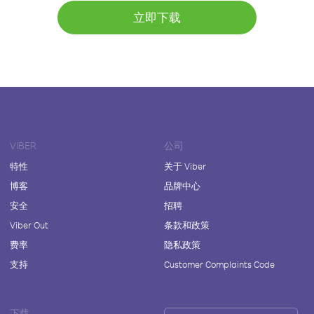
立即下载
VIBER
公司
特性
关于 Viber
博客
品牌中心
安全
招聘
Viber Out
条款和政策
费率
隐私政策
支持
Customer Complaints Code
下载