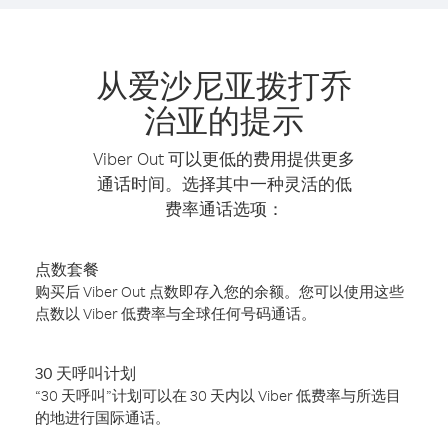
从爱沙尼亚拨打乔
治亚的提示
Viber Out 可以更低的费用提供更多
通话时间。选择其中一种灵活的低
费率通话选项：
点数套餐
购买后 Viber Out 点数即存入您的余额。您可以使用这些
点数以 Viber 低费率与全球任何号码通话。
30 天呼叫计划
“30 天呼叫”计划可以在 30 天内以 Viber 低费率与所选目
的地进行国际通话。