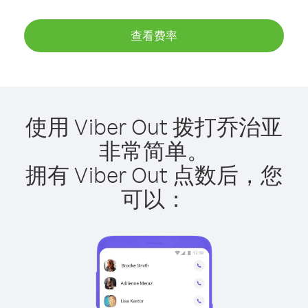
查看费率
使用 Viber Out 拨打乔治亚
非常简单。
拥有 Viber Out 点数后，您
可以：